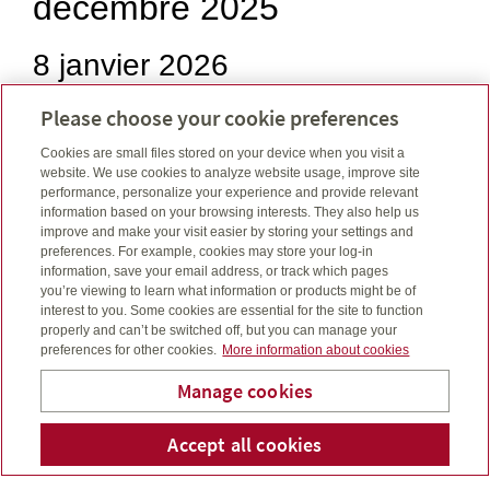
décembre 2025
8 janvier 2026
Please choose your cookie preferences
Cookies are small files stored on your device when you visit a
website. We use cookies to analyze website usage, improve site
performance, personalize your experience and provide relevant
information based on your browsing interests. They also help us
improve and make your visit easier by storing your settings and
preferences. For example, cookies may store your log-in
information, save your email address, or track which pages
you’re viewing to learn what information or products might be of
interest to you. Some cookies are essential for the site to function
properly and can’t be switched off, but you can manage your
preferences for other cookies.
More information about cookies
Manage cookies
Les marchés mondiaux ont terminé l’année 2025 en
légère progression dans un contexte de résilience de
Accept all cookies
Numéro 
Co
Wendy Kellar
la croissance en Amérique du Nord, de faiblesse de la
demande en Chine et de sommets records des