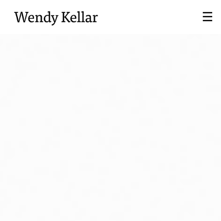
Passer
☰
au
Contenu
Principal